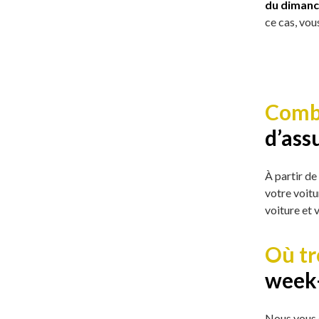
du diman
ce cas, vou
Combi
d’ass
À partir de
votre voitu
voiture et
Où tr
week
Nous vous 