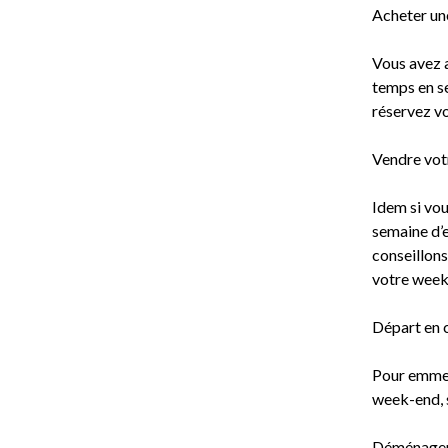
Acheter un
Vous avez a
temps en se
réservez vo
Vendre votr
Idem si vou
semaine d’e
conseillons
votre week
Départ en 
Pour emmene
week-end, s
Déménager