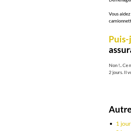
Vous aidez
camionnette
Puis-
assur
Non !.. Ce 
2 jours. Il
Autr
1 jour