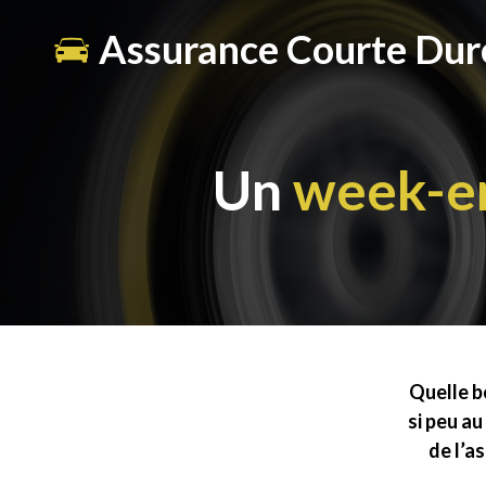
Assurance Courte Dur
Un
week-e
Quelle b
si peu au
de l’a