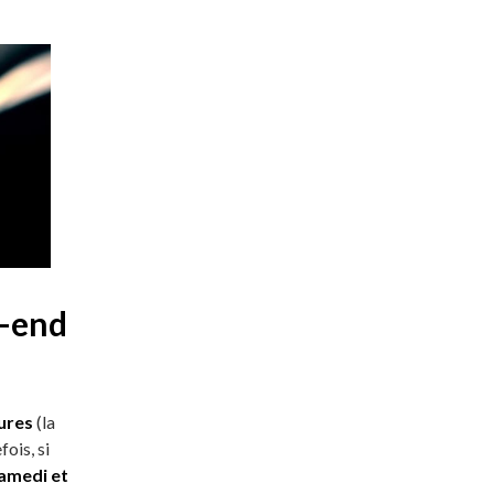
-end
ures
(la
ois, si
samedi et