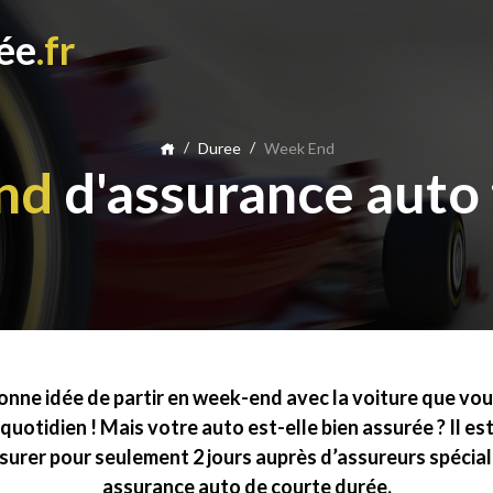
ée
.fr
/
/
Duree
Week End
nd
d'assurance auto
onne idée de partir en week-end avec la voiture que vous
 quotidien ! Mais votre auto est-elle bien assurée ? Il es
ssurer pour seulement 2 jours auprès d’assureurs spécial
assurance auto de courte durée.