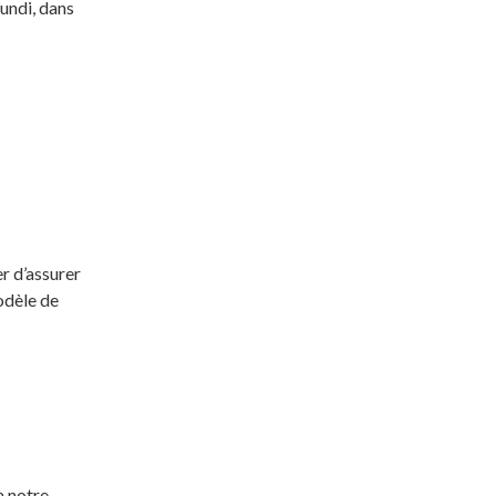
lundi, dans
r d’assurer
odèle de
a notre