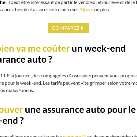
che
, il peut être intéressant de partir le vendredi et/ou revenir de le 
s aurez besoin d’assurer votre auto sur
3 jours
ou plus.
COMPAREZ
en va me coûter
un week-end
urance auto ?
 11 € la journée, des compagnies d’assurance peuvent vous propose
re pour le week-end. Les tarifs peuvent vite grimper selon votre m
 vos malus/bonus.
ouver
une assurance auto pour le
-end ?
conseillons de consulter notre
comparatif
ou de nous demander vi