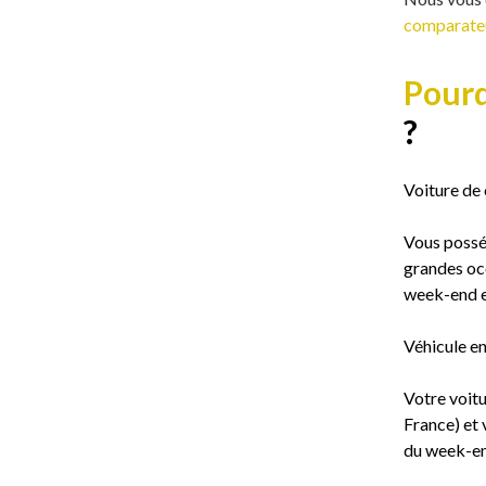
comparateu
Pourq
?
Voiture de 
Vous posséd
grandes occ
week-end es
Véhicule en
Votre voitu
France) et 
du week-en