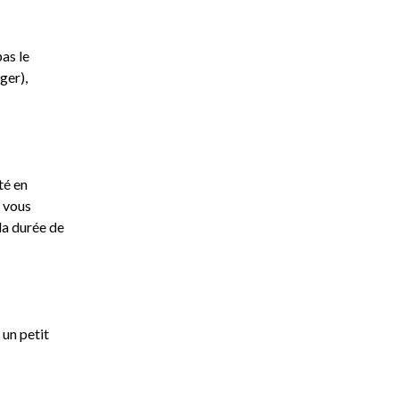
pas le
ger),
té en
s vous
la durée de
 un petit