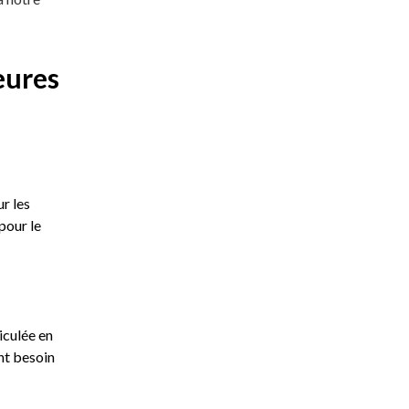
eures
r les
pour le
iculée en
nt besoin