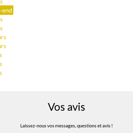
rs
-end
rs
rs
urs
urs
s
s
s
Vos avis
Laissez-nous vos messages, questions et avis !