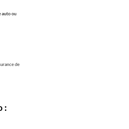
e auto ou
ssurance de
 :