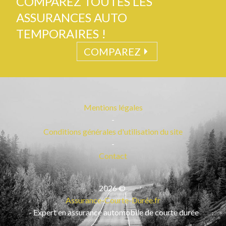
COMPAREZ TOUTES LES
ASSURANCES AUTO
TEMPORAIRES !
COMPAREZ
Mentions légales
-
Conditions générales d'utilisation du site
-
Contact
2026
©
Assurance-Courte-Durée.fr
- Expert en assurance automobile de courte durée