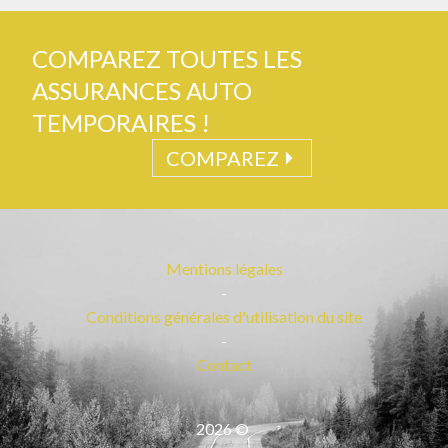
COMPAREZ TOUTES LES
ASSURANCES AUTO
TEMPORAIRES !
COMPAREZ
Mentions légales
-
Conditions générales d'utilisation du site
-
Contact
2026
©